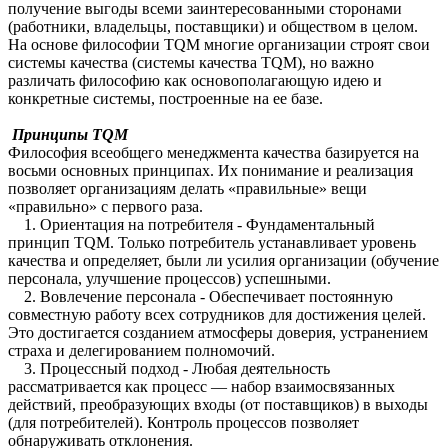
получение выгоды всеми заинтересованными сторонами
(работники, владельцы, поставщики) и обществом в целом.
На основе философии TQM многие организации строят свои
системы качества (системы качества TQM), но важно
различать философию как основополагающую идею и
конкретные системы, построенные на ее базе.
Принципы TQM
Философия всеобщего менеджмента качества базируется на
восьми основных принципах. Их понимание и реализация
позволяет организациям делать «правильные» вещи
«правильно» с первого раза.
1. Ориентация на потребителя - Фундаментальный
принцип TQM. Только потребитель устанавливает уровень
качества и определяет, были ли усилия организации (обучение
персонала, улучшение процессов) успешными.
2. Вовлечение персонала - Обеспечивает постоянную
совместную работу всех сотрудников для достижения целей.
Это достигается созданием атмосферы доверия, устранением
страха и делегированием полномочий.
3. Процессный подход - Любая деятельность
рассматривается как процесс — набор взаимосвязанных
действий, преобразующих входы (от поставщиков) в выходы
(для потребителей). Контроль процессов позволяет
обнаруживать отклонения.