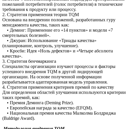
пожеланий потребителей (голос потребителя) в технические
требования к продукту или процессу.
2. Стратегия применения теории TQM
Основана на внедрении положений, разработанных гуру
менеджмента качества, таких как:
• Деминг: Применение его «14 пунктов» и модели «7
смертельных болезней».
• Джуран: Использование «Триады качества»
(планирование, контроль, улучшение).
• Кросби: Идея «Ноль дефектов» и «Четыре абсолюта
качества».
3. Стратегия бенчмаркинга
Специалисты организации изучают процессы и факторы
успешного внедрения TQM в другой лидирующей
организации. На основе полученной информации
разрабатывается адаптированная модель управления.
4. Стратегия применения критериев премий по качеству
Для определения областей улучшения используются критерии
таких премий, как:
• Премия Деминга (Deming Prize).
• Европейская награда за качество (EFQM).
• Национальная премия качества Малколма Болдриджа
(Baldrige Award).
Методология внедрения TQM