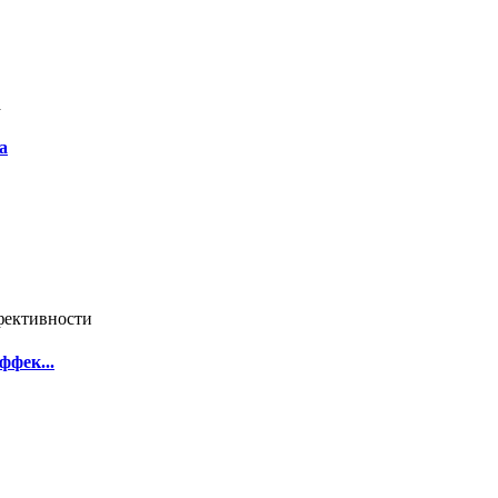
а
ффек...