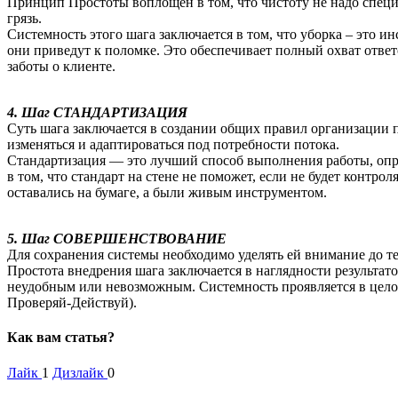
Принцип Простоты воплощен в том, что чистоту не надо специ
грязь.
Системность этого шага заключается в том, что уборка – это и
они приведут к поломке. Это обеспечивает полный охват отве
заботы о клиенте.
4. Шаг СТАНДАРТИЗАЦИЯ
Суть шага заключается в создании общих правил организации
изменяться и адаптироваться под потребности потока.
Стандартизация — это лучший способ выполнения работы, опре
в том, что стандарт на стене не поможет, если не будет контр
оставались на бумаге, а были живым инструментом.
5. Шаг СОВЕРШЕНСТВОВАНИЕ
Для сохранения системы необходимо уделять ей внимание до тех
Простота внедрения шага заключается в наглядности результа
неудобным или невозможным. Системность проявляется в цело
Проверяй-Действуй).
Как вам статья?
Лайк
1
Дизлайк
0