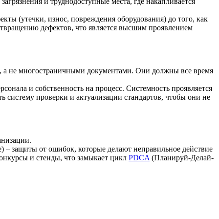
загрязнения и труднодоступные места, где накапливается
екты (утечки, износ, повреждения оборудования) до того, как
дотвращению дефектов, что является высшим проявлением
, а не многостраничными документами. Они должны все время
сонала и собственность на процесс. Системность проявляется
ать систему проверки и актуализации стандартов, чтобы они не
анизации.
e) – защиты от ошибок, которые делают неправильное действие
онкурсы и стенды, что замыкает цикл
PDCA
(Планируй-Делай-