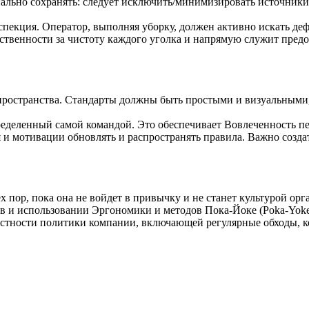
ально сохранять: следует исключить/минимизировать источники 
нспекция. Оператор, выполняя уборку, должен активно искать деф
тственности за чистоту каждого уголка и напрямую служит пре
 пространства. Стандарты должны быть простыми и визуальными
деленный самой командой. Это обеспечивает Вовлеченность пер
оля и мотивации обновлять и распространять правила. Важно созд
 пор, пока она не войдет в привычку и не станет культурой орг
тов и использовании Эргономики и методов Пока-Йоке (Poka-Yok
стности политики компании, включающей регулярные обходы, к