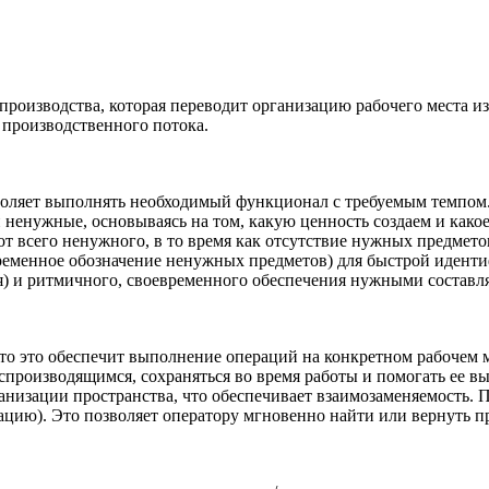
роизводства, которая переводит организацию рабочего места из
 производственного потока.
озволяет выполнять необходимый функционал с требуемым темпо
 ненужные, основываясь на том, какую ценность создаем и какое
т всего ненужного, в то время как отсутствие нужных предмето
ременное обозначение ненужных предметов) для быстрой иденти
я) и ритмичного, своевременного обеспечения нужными состав
то это обеспечит выполнение операций на конкретном рабочем м
спроизводящимся, сохраняться во время работы и помогать ее в
анизации пространства, что обеспечивает взаимозаменяемость. 
сацию). Это позволяет оператору мгновенно найти или вернуть 